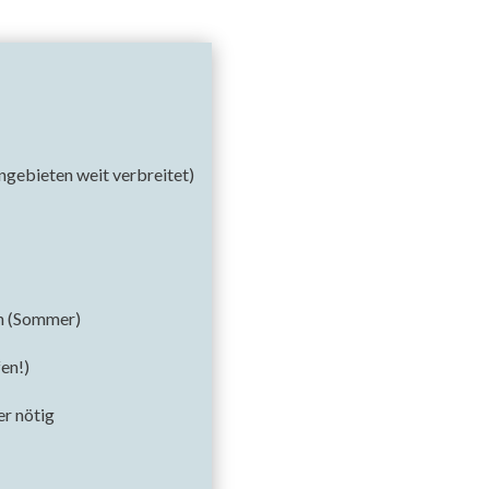
engebieten weit verbreitet)
en (Sommer)
fen!)
er nötig