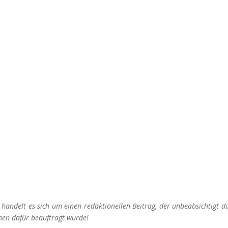
RNE
SÜDOSTASIEN 
fast im Knast
Reiseroute
t handelt es sich um einen redaktionellen Beitrag, der unbeabsichtigt
men dafür beauftragt wurde!