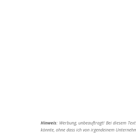
GESCHICHTEN AUS DER FE
Korallen-Horror: Wie ich 
landete
Hinweis
: Werbung, unbeauftragt! Bei diesem Tex
könnte, ohne dass ich von irgendeinem Unterneh