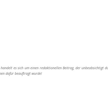
VOM VORDEREN ZUM
HINTEREN GOSAUSEE
Winterwanderung
t handelt es sich um einen redaktionellen Beitrag, der unbeabsichtigt
men dafür beauftragt wurde!