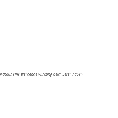
ÜBERLEBENSKAMPF IN
DEN ALPEN
Geschichten aus der
Ferne
 durchaus eine werbende Wirkung beim Leser haben