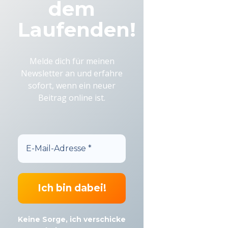
dem
Laufenden!
Melde dich für meinen
Newsletter an und erfahre
sofort, wenn ein neuer
Beitrag online ist.
Keine Sorge, ich verschicke