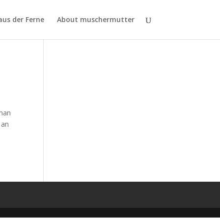
aus der Ferne
About muschermutter
 man
 an