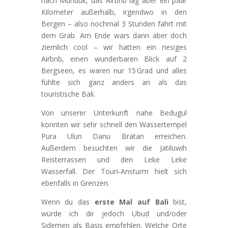
nach Munduk, das Airbnb lag aber ein paar
Kilometer außerhalb, irgendwo in den
Bergen – also nochmal 3 Stunden fahrt mit
dem Grab. Am Ende wars dann aber doch
ziemlich cool – wir hatten ein riesiges
Airbnb, einen wunderbaren Blick auf 2
Bergseen, es waren nur 15 Grad und alles
fühlte sich ganz anders an als das
touristische Bali.
Von unserer Unterkunft nahe Bedugul
konnten wir sehr schnell den Wassertempel
Pura Ulun Danu Bratan erreichen.
Außerdem besuchten wir die Jatiluwih
Reisterrassen und den Leke Leke
Wasserfall. Der Touri‑Ansturm hielt sich
ebenfalls in Grenzen.
Wenn du das
erste Mal auf Bali
bist,
würde ich dir jedoch Ubud und/oder
Sidemen als Basis empfehlen. Welche Orte