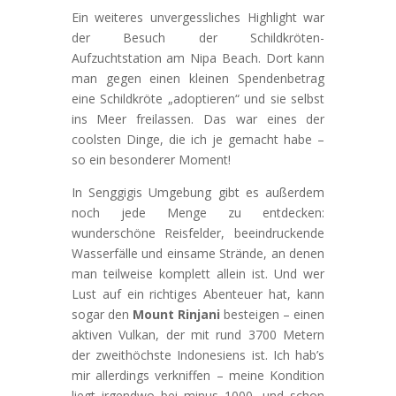
Ein weiteres unvergessliches Highlight war
der Besuch der Schildkröten-
Aufzuchtstation am Nipa Beach. Dort kann
man gegen einen kleinen Spendenbetrag
eine Schildkröte „adoptieren“ und sie selbst
ins Meer freilassen. Das war eines der
coolsten Dinge, die ich je gemacht habe –
so ein besonderer Moment!
In Senggigis Umgebung gibt es außerdem
noch jede Menge zu entdecken:
wunderschöne Reisfelder, beeindruckende
Wasserfälle und einsame Strände, an denen
man teilweise komplett allein ist. Und wer
Lust auf ein richtiges Abenteuer hat, kann
sogar den
Mount Rinjani
besteigen – einen
aktiven Vulkan, der mit rund 3700 Metern
der zweithöchste Indonesiens ist. Ich hab’s
mir allerdings verkniffen – meine Kondition
liegt irgendwo bei minus 1000, und schon