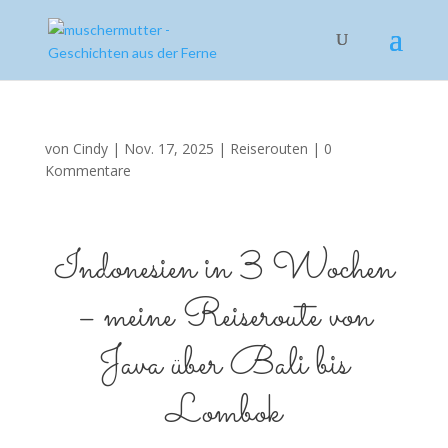
von
Cindy
|
Nov. 17, 2025
|
Reiserouten
|
0
Kommentare
Indonesien in 3 Wochen
– meine Reiseroute von
Java über Bali bis
Lombok