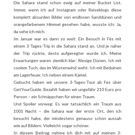
Die Sahara stand schon ewig auf meiner Bucket List.
Immer, wenn ich auf Instagram oder Reiseblogs diese
komplett absurden Bilder von endlosen Sanddünen und
orangefarbenem Himmel gesehen habe, wusste ich: Ja,
da sehe ich mich.
Im Januar war es dann so weit: Ein Besuch in Fès mit
einem 3-Tages-Trip in die Sahara stand an. Und je näher
der Trip rückte, desto aufgeregter wurde ich. Meine
Erwartungen waren ziemlich klar: Riesige Dünen. Ich mit
coolem Tuch, das im Wüstenwind weht. Ich mit Beduinen
am Lagerfeuer. Ich neben einem Kamel.
Gebucht haben wir unsere 3-Tages-Tour ab Fes über
GetYourGuide. Bezahlt haben wir ungefähr 210 Euro pro
Person – ein Schnäppchen für einen Traum.
Und Spoiler vorweg: Es war tatsächlich ein Traum aus
1001 Nacht – die Sahara war der erste Ort, den ich
besucht habe, der mindestens genauso schön aussah
wie auf Bildern. Vielleicht sogar schöner.
In diesem Beitrag nehme ich dich mit auf meinen 3-