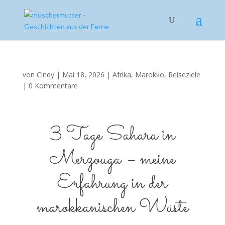
von
Cindy
|
Mai 18, 2026
|
Afrika
,
Marokko
,
Reiseziele
|
0 Kommentare
3 Tage Sahara in
Merzouga – meine
Erfahrung in der
marokkanischen Wüste