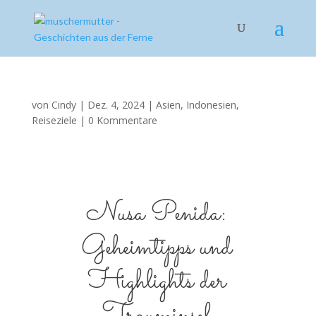
von
Cindy
|
Dez. 4, 2024
|
Asien
,
Indonesien
,
Reiseziele
|
0 Kommentare
Nusa Penida:
Geheimtipps und
Highlights der
Trauminsel