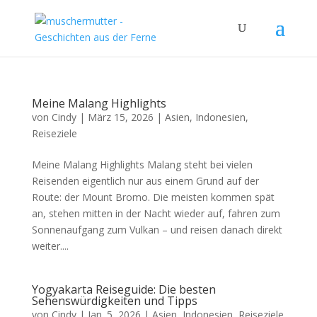
Meine Malang Highlights
von
Cindy
|
März 15, 2026
|
Asien
,
Indonesien
,
Reiseziele
Meine Malang Highlights Malang steht bei vielen
Reisenden eigentlich nur aus einem Grund auf der
Route: der Mount Bromo. Die meisten kommen spät
an, stehen mitten in der Nacht wieder auf, fahren zum
Sonnenaufgang zum Vulkan – und reisen danach direkt
weiter....
Yogyakarta Reiseguide: Die besten
Sehenswürdigkeiten und Tipps
von
Cindy
|
Jan. 5, 2026
|
Asien
,
Indonesien
,
Reiseziele