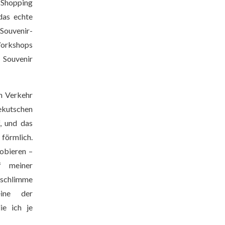
 Shopping
das echte
Souvenir-
rkshops
Souvenir
n Verkehr
kutschen
f, und das
förmlich.
obieren –
f meiner
chlimme
eine der
ie ich je