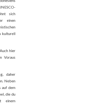
donesiens
s UNESCO-
ohnt sich
er einen
istischen
kulturell
 Auch hier
im Voraus
ig, daher
en. Neben
s auf dem
el, die du
t einem