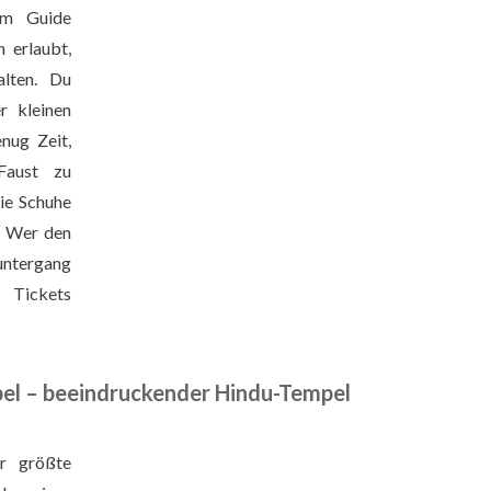
em Guide
n erlaubt,
alten. Du
r kleinen
nug Zeit,
Faust zu
ie Schuhe
. Wer den
ntergang
e Tickets
l – beeindruckender Hindu-Tempel
r größte