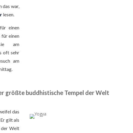
m das war,
r
lesen.
für einen
 für einen
 sie am
s oft sehr
Besuch am
ittag.
r größte buddhistische Tempel der Welt
eifel das
r gilt als
 der Welt