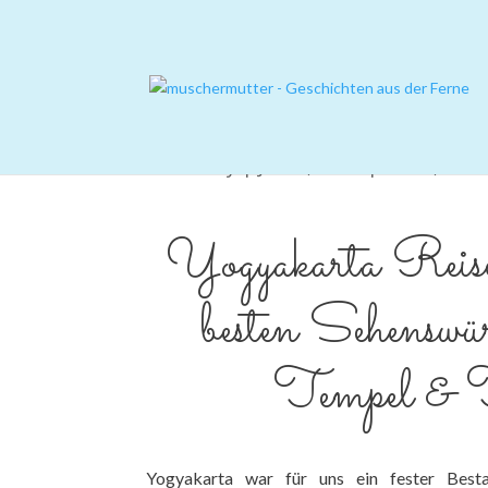
von
Cindy
|
Jan. 5, 2026
|
Asien
,
Indo
Yogyakarta Reise
besten Sehenswür
Tempel & 
Yogyakarta war für uns ein fester Best