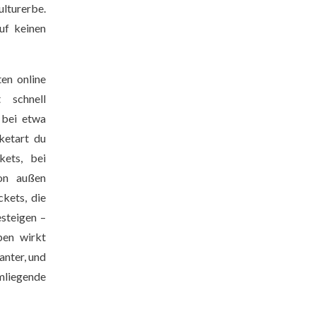
lturerbe.
uf keinen
en online
 schnell
t bei etwa
ketart du
kets, bei
on außen
ckets, die
steigen –
ben wirkt
anter, und
iegende