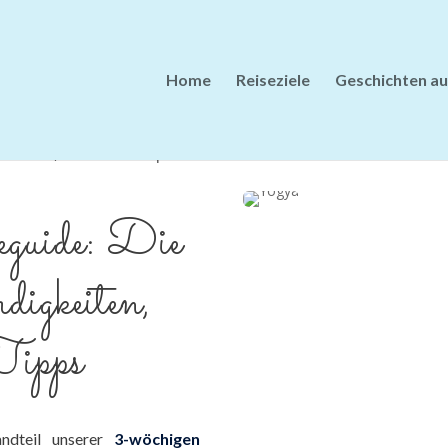
Home
Reiseziele
Geschichten au
nesien
,
Reiseziele
|
0 Kommentare
guide: Die
digkeiten,
Tipps
andteil unserer
3-wöchigen